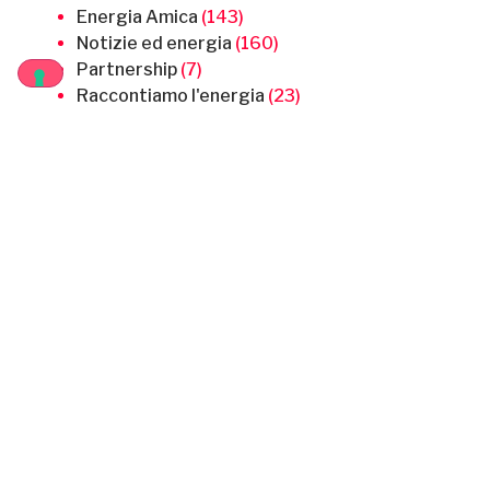
Energia Amica
(143)
Notizie ed energia
(160)
Partnership
(7)
Raccontiamo l'energia
(23)
Senza categoria
(3)
Hai curiosità o domande?
Utilizza il form qui sotto per scriverci!