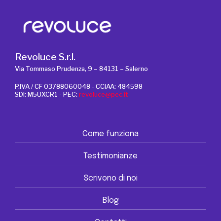
Revoluce S.r.l.
Via Tommaso Prudenza, 9 – 84131 – Salerno
P.IVA / CF 03788060048 - CCIAA: 484598
SDI: M5UXCR1 - PEC:
revoluce@pec.it
Come funziona
Testimonianze
Scrivono di noi
Blog