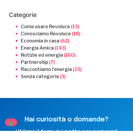
Categorie
Come usare Revoluce
(13)
Conosciamo Revoluce
(18)
Economia in casa
(62)
Energia Amica
(143)
Notizie ed energia
(160)
Partnership
(7)
Raccontiamo l'energia
(23)
Senza categoria
(3)
Hai curiosità o domande?
Utilizza il form qui sotto per scriverci!