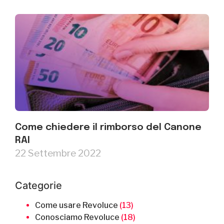
Come chiedere il rimborso del Canone
RAI
22 Settembre 2022
Categorie
Come usare Revoluce
(13)
Conosciamo Revoluce
(18)