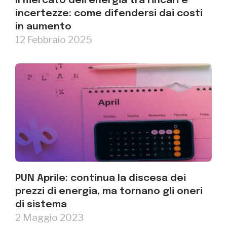
Il mercato dell’energia tra rincari e
incertezze: come difendersi dai costi
in aumento
12 Febbraio 2025
PUN Aprile: continua la discesa dei
prezzi di energia, ma tornano gli oneri
di sistema
2 Maggio 2023