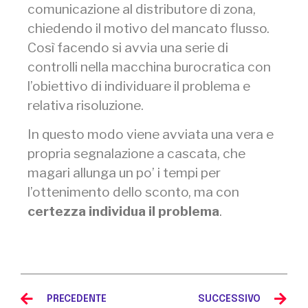
comunicazione al distributore di zona,
chiedendo il motivo del mancato flusso.
Così facendo si avvia una serie di
controlli nella macchina burocratica con
l’obiettivo di individuare il problema e
relativa risoluzione.
In questo modo viene avviata una vera e
propria segnalazione a cascata, che
magari allunga un po’ i tempi per
l’ottenimento dello sconto, ma con
certezza individua il problema
.
PRECEDENTE
SUCCESSIVO