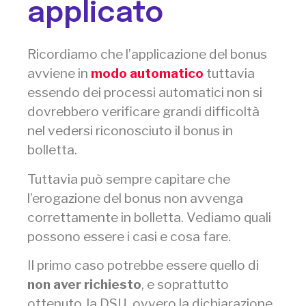
applicato
Ricordiamo che l’applicazione del bonus
avviene in
modo automatico
tuttavia
essendo dei processi automatici non si
dovrebbero verificare grandi difficoltà
nel vedersi riconosciuto il bonus in
bolletta.
Tuttavia può sempre capitare che
l’erogazione del bonus non avvenga
correttamente in bolletta. Vediamo quali
possono essere i casi e cosa fare.
Il primo caso potrebbe essere quello di
non aver richiesto
, e soprattutto
ottenuto, la DSU, ovvero la dichiarazione