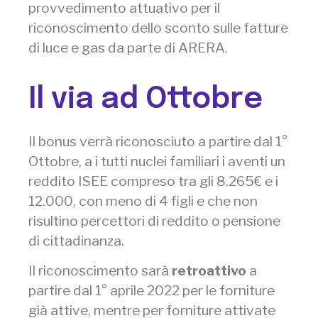
provvedimento attuativo per il
riconoscimento dello sconto sulle fatture
di luce e gas da parte di ARERA.
Il via ad Ottobre
Il bonus verrà riconosciuto a partire dal 1°
Ottobre, a i tutti nuclei familiari i aventi un
reddito ISEE compreso tra gli 8.265€ e i
12.000, con meno di 4 figli e che non
risultino percettori di reddito o pensione
di cittadinanza.
Il riconoscimento sarà
retroattivo
a
partire dal 1° aprile 2022 per le forniture
già attive, mentre per forniture attivate