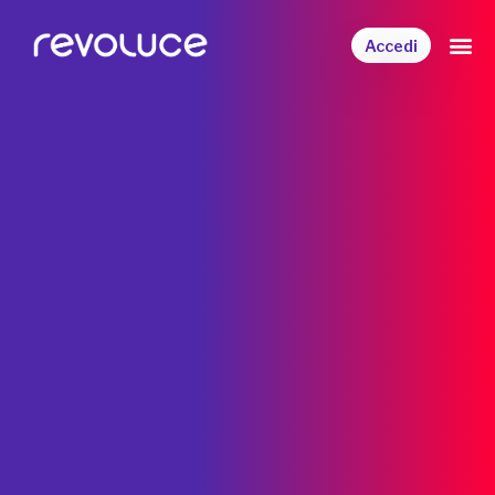
Accedi