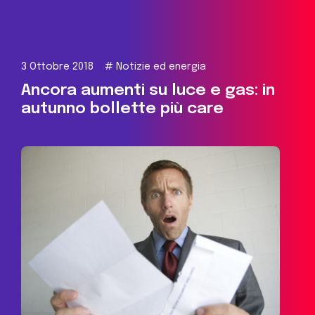
3 Ottobre 2018
#
Notizie ed energia
Ancora aumenti su luce e gas: in
autunno bollette più care