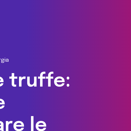
rgia
 truffe:
e
re le