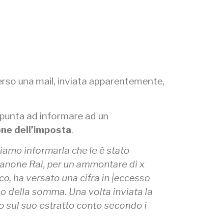
averso una mail, inviata apparentemente,
, punta ad informare ad un
one dell’imposta
.
riamo informarla che le è stato
l canone Rai, per un ammontare di x
co, ha versato una cifra in |eccesso
rso della somma. Una volta inviata la
to sul suo estratto conto secondo i