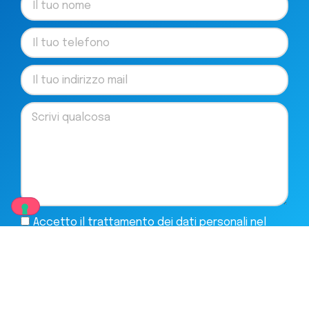
Accetto il trattamento dei dati personali nel
rispetto
dell'Informativa Privacy
ai sensi dell’art. 13
del Regolamento UE 679/2016 (“GDPR”)
Invia