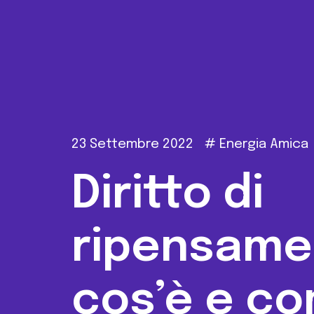
23 Settembre 2022
#
Energia Amica
Diritto di
ripensame
cos’è e c