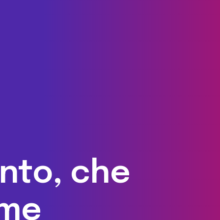
nto, che
ome