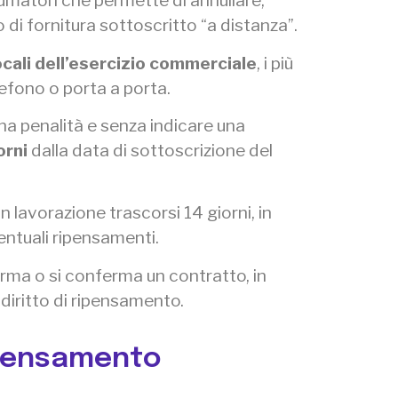
sumatori che permette di annullare,
 di fornitura sottoscritto “a distanza”.
locali dell’esercizio commerciale
, i più
lefono o porta a porta.
una penalità e senza indicare una
orni
dalla data di sottoscrizione del
n lavorazione trascorsi 14 giorni, in
ntuali ripensamenti.
irma o si conferma un contratto, in
 diritto di ripensamento.
ripensamento