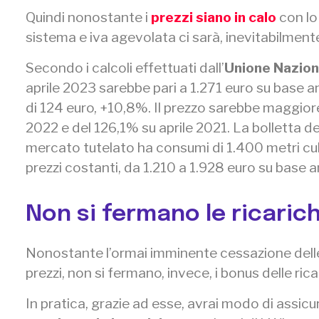
Quindi nonostante i
prezzi siano in calo
con lo 
sistema e iva agevolata ci sarà, inevitabilmen
Secondo i calcoli effettuati dall’
Unione Nazion
aprile 2023 sarebbe pari a 1.271 euro su base an
di 124 euro, +10,8%. Il prezzo sarebbe maggiore 
2022 e del 126,1% su aprile 2021. La bolletta del
mercato tutelato ha consumi di 1.400 metri cubi
prezzi costanti, da 1.210 a 1.928 euro su base 
Non si fermano le ricaric
Nonostante l’ormai imminente cessazione delle a
prezzi, non si fermano, invece, i bonus delle ric
In pratica, grazie ad esse, avrai modo di assicur