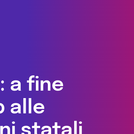
 a fine
 alle
i statali