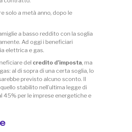
da contratto.
re solo a metà anno, dopo le
famiglie a basso reddito con la soglia
mente. Ad oggi i beneficiari
a elettrica e gas.
eficiare del
credito d’imposta
, ma
s: al di sopra di una certa soglia, lo
arebbe previsto alcuno sconto. Il
ello stabilito nell’ultima legge di
 al 45% per le imprese energetiche e
te