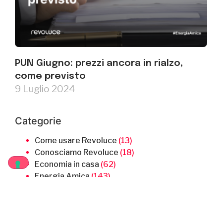
PUN Giugno: prezzi ancora in rialzo,
come previsto
9 Luglio 2024
Categorie
Come usare Revoluce
(13)
Conosciamo Revoluce
(18)
Economia in casa
(62)
Energia Amica
(143)
Notizie ed energia
(160)
Partnership
(7)
Raccontiamo l'energia
(23)