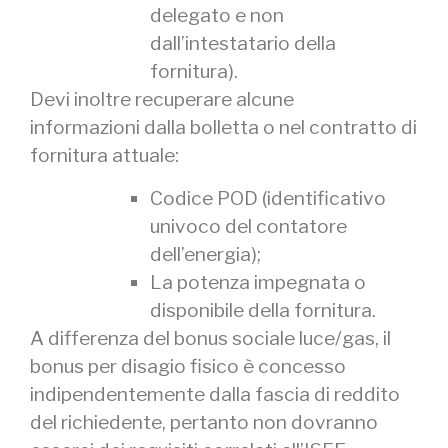
delegato e non
dall’intestatario della
fornitura).
Devi inoltre recuperare alcune
informazioni dalla bolletta o nel contratto di
fornitura attuale:
Codice POD (identificativo
univoco del contatore
dell’energia);
La potenza impegnata o
disponibile della fornitura.
A differenza del bonus sociale luce/gas, il
bonus per disagio fisico è concesso
indipendentemente dalla fascia di reddito
del richiedente, pertanto non dovranno