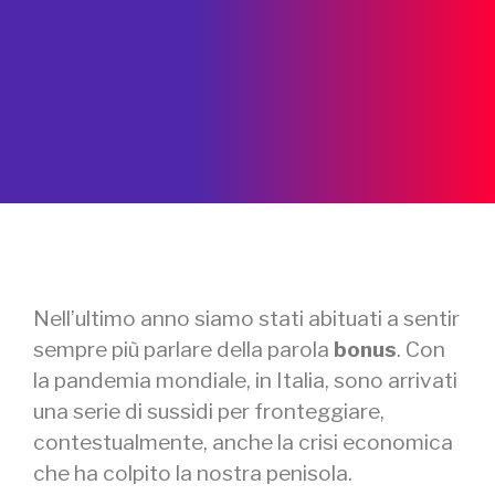
Nell’ultimo anno siamo stati abituati a sentir
sempre più parlare della parola
bonus
. Con
la pandemia mondiale, in Italia, sono arrivati
una serie di sussidi per fronteggiare,
contestualmente, anche la crisi economica
che ha colpito la nostra penisola.