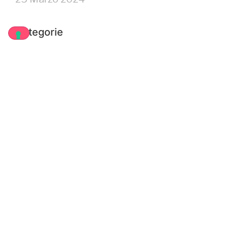
Categorie
Come usare Revoluce
(13)
Conosciamo Revoluce
(18)
Economia in casa
(62)
Energia Amica
(143)
Notizie ed energia
(160)
Partnership
(7)
Raccontiamo l'energia
(23)
Senza categoria
(3)
Hai curiosità o domande?