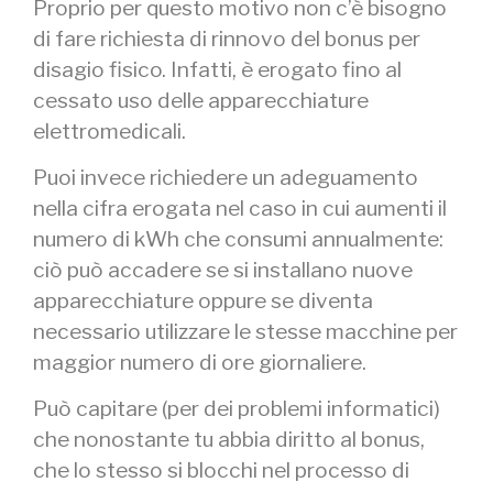
Proprio per questo motivo non c’è bisogno
di fare richiesta di rinnovo del bonus per
disagio fisico. Infatti, è erogato fino al
cessato uso delle apparecchiature
elettromedicali.
Puoi invece richiedere un adeguamento
nella cifra erogata nel caso in cui aumenti il
numero di kWh che consumi annualmente:
ciò può accadere se si installano nuove
apparecchiature oppure se diventa
necessario utilizzare le stesse macchine per
maggior numero di ore giornaliere.
Può capitare (per dei problemi informatici)
che nonostante tu abbia diritto al bonus,
che lo stesso si blocchi nel processo di